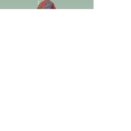
Teilnahmegebühr?
30 Euro Normal
15 Euro ermäßigt mit vorgezeigtem
LeipzigPass
(Zahlung per Paypal oder Bar vor
Ort)
Das Angebot richtet sich an Kinder
zwischen 6 und 11 Jahren.