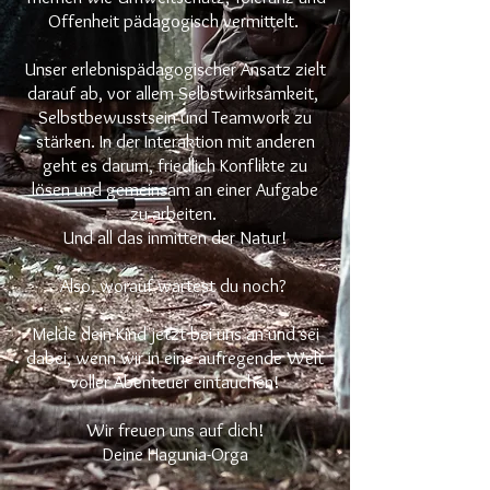
Offenheit pädagogisch vermittelt.
Unser erlebnispädagogischer Ansatz zielt
darauf ab, vor allem Selbstwirksamkeit,
Selbstbewusstsein und Teamwork zu
stärken. In der Interaktion mit anderen
geht es darum, friedlich Konflikte zu
lösen und gemeinsam an einer Aufgabe
zu arbeiten.
Und all das inmitten der Natur!
Also, worauf wartest du noch?
Melde dein Kind jetzt bei uns an und sei
dabei, wenn wir in eine aufregende Welt
voller Abenteuer eintauchen!
Wir freuen uns auf dich!
Deine Hagunia-Orga